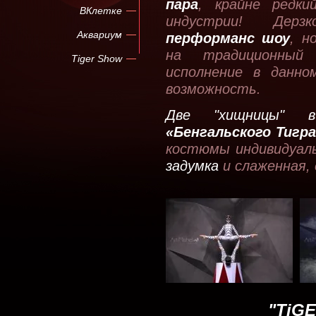
пара
, крайне редк
ВКлетке
индустрии! Дерз
Аквариум
перформанс шоу
, н
на традиционны
Tiger Show
исполнение в данно
возможность.
Две "хищницы" в
«Бенгальского Тигр
костюмы индивидуал
задумка
и слаженная,
"TiG