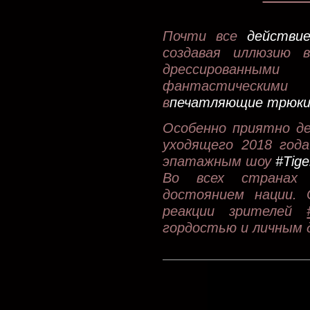
П
очти все
действи
создавая иллюзию 
дрессированны
фантастическим
в
печатляющие трюки 
Особенно приятно де
уходящего 2018 года
эпатажным шоу
#Tig
Во всех странах
достоянием нации.
реакции зрителей
гордостью и личным 