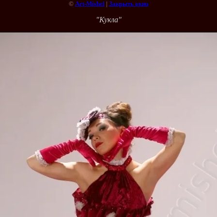
©
Art-Mishel
|
Закрыть окно
"Кукла"